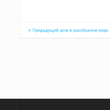
Навигация
Предыдущая
Предыдущий:
дом-в-разобраном-виде
запись:
по
записям