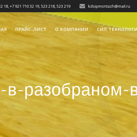
2 18, +7 921 710 32 19, 523 218, 523 219
kdsipmontazh@mail.ru
НАЯ
ПРАЙС-ЛИСТ
О КОМПАНИИ
СИП ТЕХНОЛОГ
-в-разобраном-