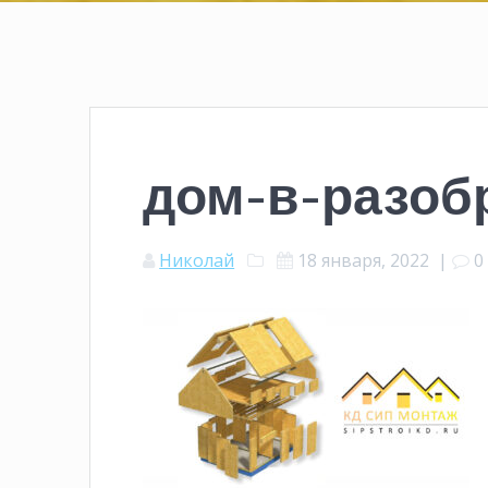
дом-в-разоб
Николай
18 января, 2022
|
0