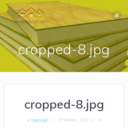
Перейти
к
содержимому
cropped-8.jpg
cropped-8.jpg
Николай
9 июня, 2022
|
0