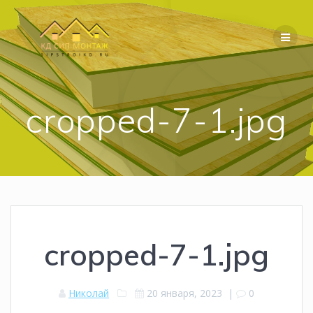
Перейти
к
содержимому
cropped-7-1.jpg
cropped-7-1.jpg
Николай
20 января, 2023
|
0