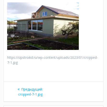
https://sipstroikd.ru/wp-content/uploads/2023/01/cropped-
7-1.jpg
Навигация
Предыдущая
Предыдущий:
по
запись:
cropped-7-1.jpg
записям