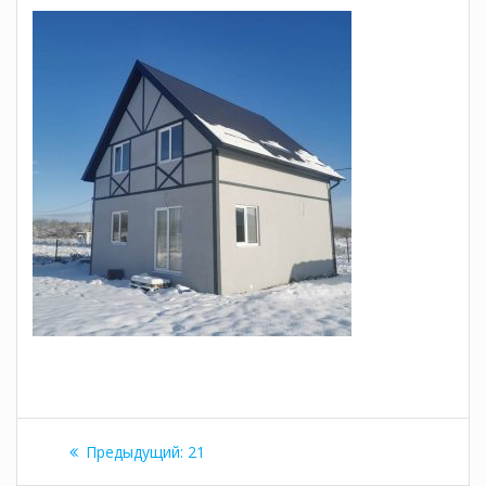
Навигация
Предыдущая
Предыдущий:
21
по
запись: