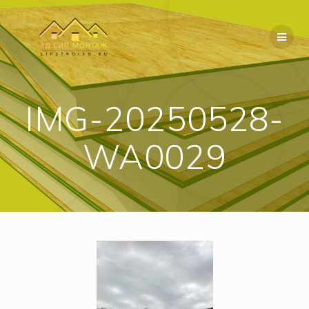
Перейти
к
содержимому
IMG-20250528-
WA0029