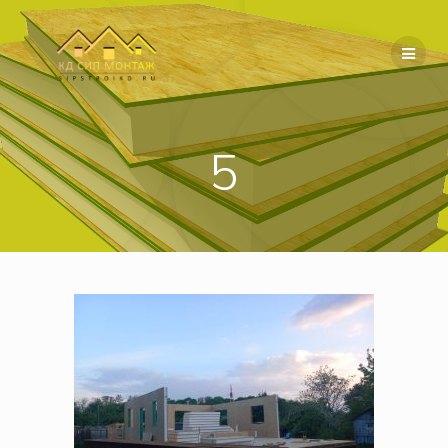
Перейти
к
содержимому
5