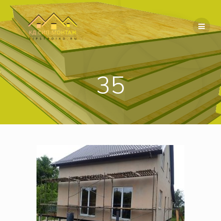
Перейти
к
содержимому
35