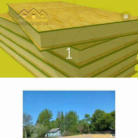
Перейти
к
содержимому
1