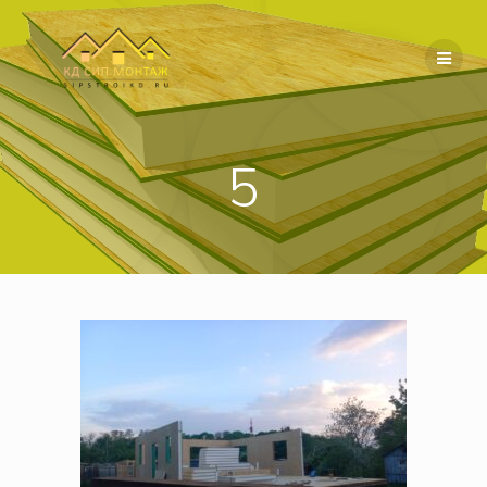
Перейти
к
содержимому
5