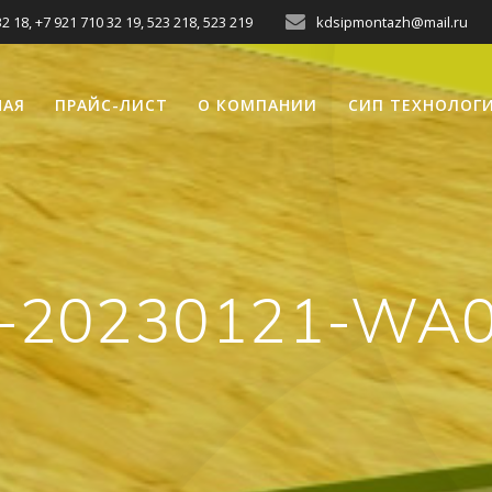
2 18, +7 921 710 32 19, 523 218, 523 219
kdsipmontazh@mail.ru
НАЯ
ПРАЙС-ЛИСТ
О КОМПАНИИ
СИП ТЕХНОЛОГ
-20230121-WA