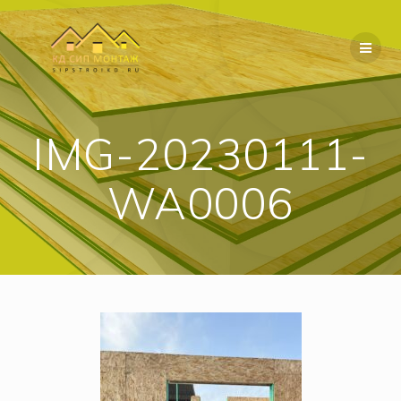
Перейти
к
содержимому
IMG-20230111-
WA0006