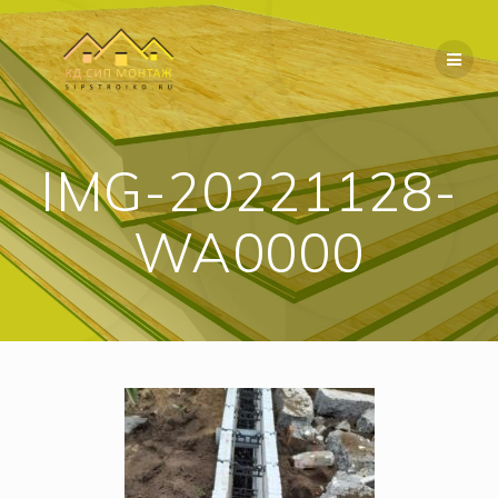
Перейти
к
содержимому
IMG-20221128-
WA0000