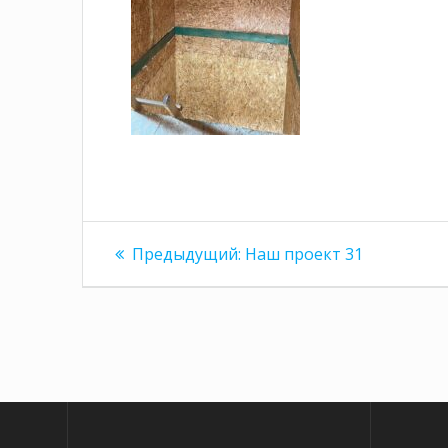
Навигация
Предыдущая
Предыдущий:
Наш проект 31
запись:
по
записям