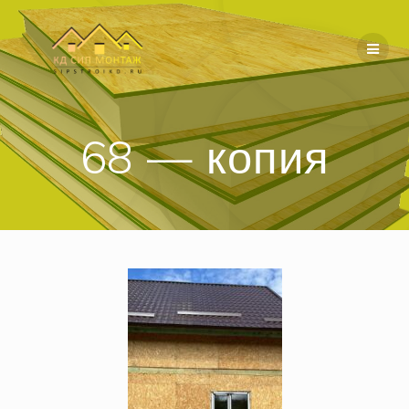
Перейти
к
содержимому
68 — копия