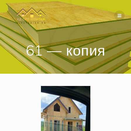
Перейти
к
содержимому
61 — копия