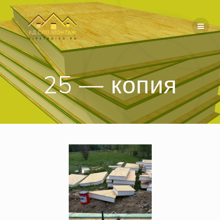
Перейти
к
содержимому
25 — копия