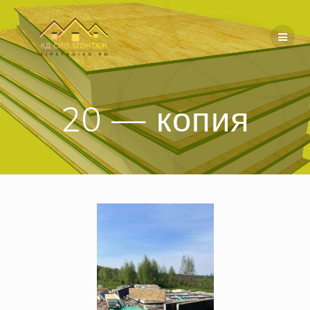
Перейти
к
содержимому
20 — копия