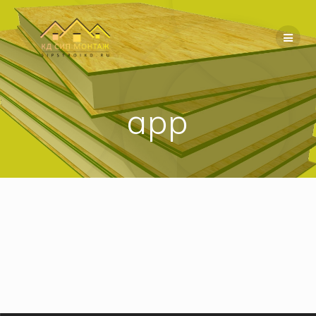
Перейти
к
содержимому
app